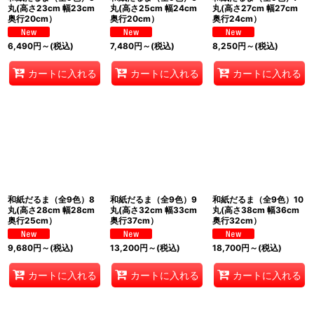
丸(高さ23cm 幅23cm
丸(高さ25cm 幅24cm
丸(高さ27cm 幅27cm
奥行20cm）
奥行20cm）
奥行24cm）
6,490
円
～
(税込)
7,480
円
～
(税込)
8,250
円
～
(税込)
カートに入れる
カートに入れる
カートに入れる
和紙だるま（全9色）8
和紙だるま（全9色）9
和紙だるま（全9色）10
丸(高さ28cm 幅28cm
丸(高さ32cm 幅33cm
丸(高さ38cm 幅36cm
奥行25cm）
奥行37cm）
奥行32cm）
9,680
円
～
(税込)
13,200
円
～
(税込)
18,700
円
～
(税込)
カートに入れる
カートに入れる
カートに入れる