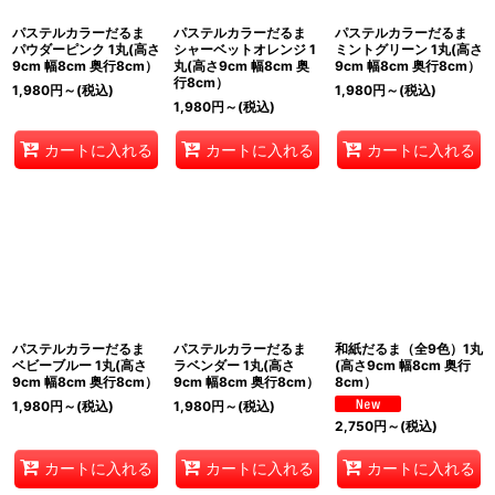
パステルカラーだるま
パステルカラーだるま
パステルカラーだるま
パウダーピンク 1丸(高さ
シャーベットオレンジ 1
ミントグリーン 1丸(高さ
9cm 幅8cm 奥行8cm）
丸(高さ9cm 幅8cm 奥
9cm 幅8cm 奥行8cm）
行8cm）
1,980
円
～
(税込)
1,980
円
～
(税込)
1,980
円
～
(税込)
カートに入れる
カートに入れる
カートに入れる
パステルカラーだるま
パステルカラーだるま
和紙だるま（全9色）1丸
ベビーブルー 1丸(高さ
ラベンダー 1丸(高さ
(高さ9cm 幅8cm 奥行
9cm 幅8cm 奥行8cm）
9cm 幅8cm 奥行8cm）
8cm）
1,980
円
～
(税込)
1,980
円
～
(税込)
2,750
円
～
(税込)
カートに入れる
カートに入れる
カートに入れる