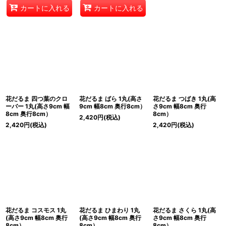
カートに入れる
カートに入れる
花だるま 四つ葉のクロ
花だるま ばら 1丸(高さ
花だるま つばき 1丸(高
ーバー 1丸(高さ9cm 幅
9cm 幅8cm 奥行8cm）
さ9cm 幅8cm 奥行
8cm 奥行8cm）
8cm）
2,420
円
(税込)
2,420
円
(税込)
2,420
円
(税込)
花だるま コスモス 1丸
花だるま ひまわり 1丸
花だるま さくら 1丸(高
(高さ9cm 幅8cm 奥行
(高さ9cm 幅8cm 奥行
さ9cm 幅8cm 奥行
8cm）
8cm）
8cm）