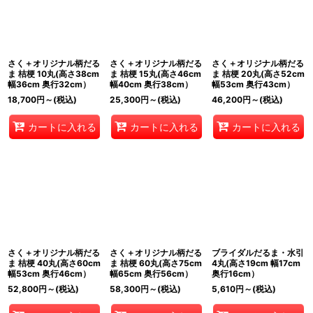
さく＋オリジナル柄だる
さく＋オリジナル柄だる
さく＋オリジナル柄だる
ま 桔梗 10丸(高さ38cm
ま 桔梗 15丸(高さ46cm
ま 桔梗 20丸(高さ52cm
幅36cm 奥行32cm）
幅40cm 奥行38cm）
幅53cm 奥行43cm）
18,700
円
～
(税込)
25,300
円
～
(税込)
46,200
円
～
(税込)
カートに入れる
カートに入れる
カートに入れる
さく＋オリジナル柄だる
さく＋オリジナル柄だる
ブライダルだるま・水引
ま 桔梗 40丸(高さ60cm
ま 桔梗 60丸(高さ75cm
4丸(高さ19cm 幅17cm
幅53cm 奥行46cm）
幅65cm 奥行56cm）
奥行16cm）
52,800
円
～
(税込)
58,300
円
～
(税込)
5,610
円
～
(税込)