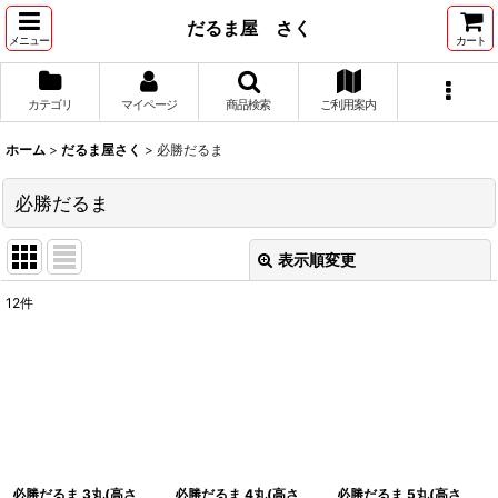
だるま屋 さく
メニュー
カート
カテゴリ
マイページ
商品検索
ご利用案内
ホーム
>
だるま屋さく
>
必勝だるま
必勝だるま
表示順変更
閉じる
12
件
表示数
:
並び順
:
絞り込む
必勝だるま 3丸(高さ
必勝だるま 4丸(高さ
必勝だるま 5丸(高さ